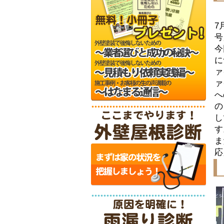
7
号
今
に
ァ
ァ
へ
の
し
す
ま
応