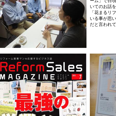
ーム」で日
いてのお話
「花まるリ
いる事が思
だと言われ