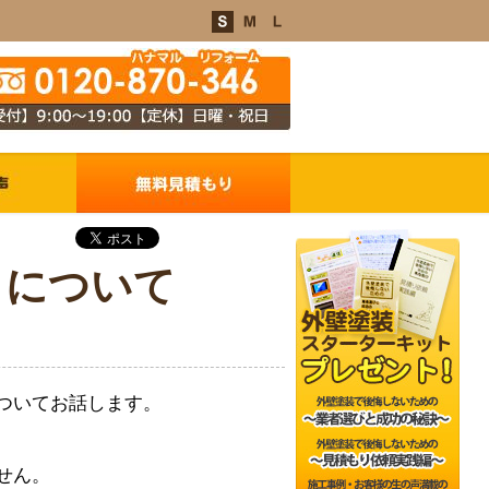
資
〉について
ついてお話します。
せん。