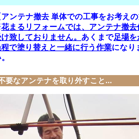
【アンテナ撤去 単体での工事をお考えの
※
花まるリフォームでは、アンテナ撤去
受け致しておりません。
あくまで
足場を
過程で塗り替えと一緒に行う作業
になり
い。
不要なアンテナを取り外すこと...