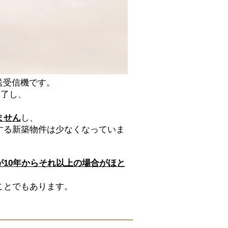
送受信機です。
終了し、
ません
し、
する
新築物件は少なくなっていま
が10年からそれ以上の場合がほと
ことでもあります。