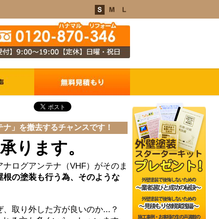
資
ンテナ」を撤去するチャンスです！
承ります。
ナログアンテナ（VHF）がそのま
屋根の塗装も行う為、そのような
、取り外した方が良いのか...？