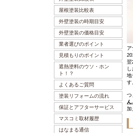
屋根塗装比較表
外壁塗装の時期目安
外壁塗装の価格目安
業者選びのポイント
ア
2
見積もりのポイント
翌
遮熱塗料のウソ・ホン
し
ト！？
地
す
よくあるご質問
つ
塗装リフォームの流れ
ん
保証とアフターサービス
加
マスコミ取材履歴
はなまる通信