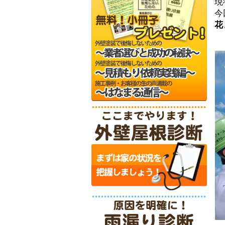
現
今
花