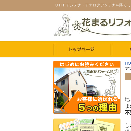
ＵＨＦアンテナ・アナログアンテナを降ろし
HO
ア
地
ま
不
し