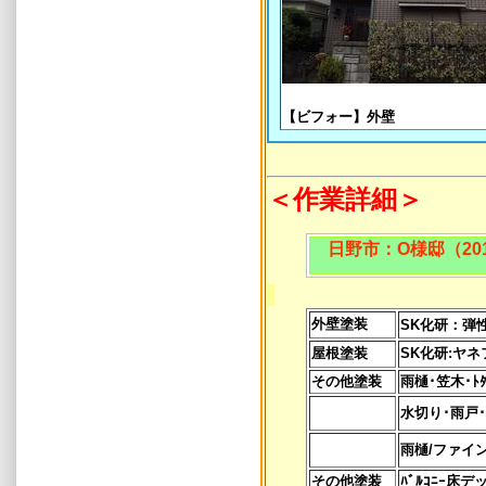
【ビフォー】外壁
＜作業詳細＞
日野市：O様邸（20
外壁塗装
SK化研：弾
屋根塗装
SK化研:ヤネ
その他塗装
雨樋･笠木･ﾄ
水切り･雨戸
雨樋/ファイ
その他塗装
ﾊﾞﾙｺﾆｰ床