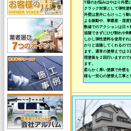
Y様のお悩みはやはり外壁
クラック対策として弾性塗
外壁は意外にもけっこう動
よる振動や、寒暖差・湿度
数値でのアクションは日々
追随できずにひび割れや剥
しかし弾性塗料を使用すれ
かりと追随してくれるので
ます。通常の塗替えでは３
理塗装を２回行いますので
ます。
柔らかく厚い塗膜で外壁を
様も一安心の塗替え工事と