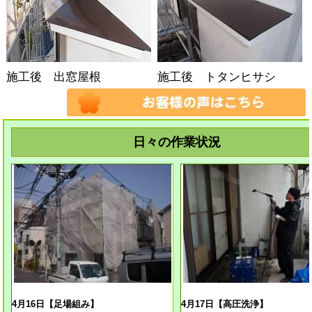
施工後 出窓屋根
施工後 トタンヒサシ
日々の作業状況
4月16日【足場組み】
4月17日【高圧洗浄】